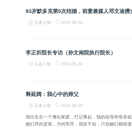
93岁默多克第5次结婚，前妻兼媒人邓文迪携
头条人物
2024-06-04
李正圻院长专访（孙文南院执行院长）
头条人物
2024-05-30
释延阔：我心中的师父
头条人物
2024-04-29
我出生在一个佛化家庭，打记事起，我的祖母和母亲就
她们拜的是谁，为何而拜，我皆不知，只知她们都很虔