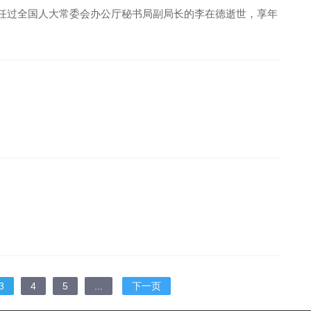
曾担任过全国人大常委会办公厅秘书局副局长的李在德逝世，享年
3
4
5
...
下一页