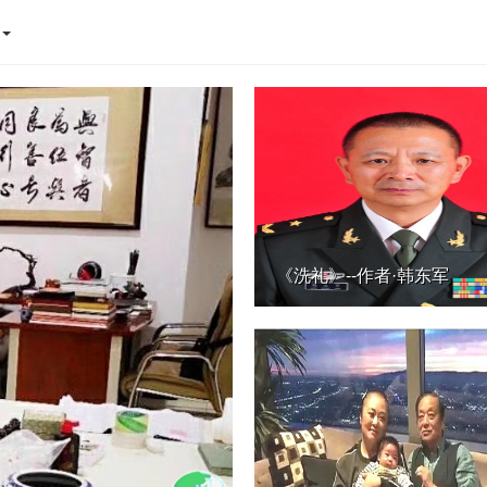
态
《洗礼》--作者·韩东军