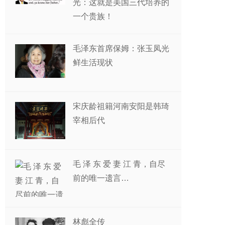
光：这就是美国三代培养的
一个贵族！
毛泽东首席保姆：张玉凤光
鲜生活现状
宋庆龄祖籍河南安阳是韩琦
宰相后代
毛 泽 东 爱 妻 江 青，自尽
前的唯一遗言…
林彪全传