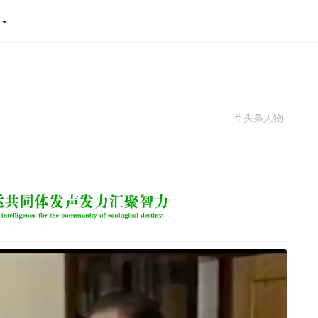
态
# 头条人物