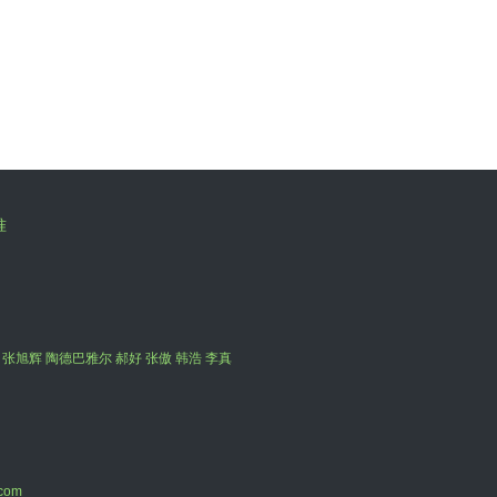
准
 张旭辉 陶德巴雅尔 郝好 张傲 韩浩 李真
com