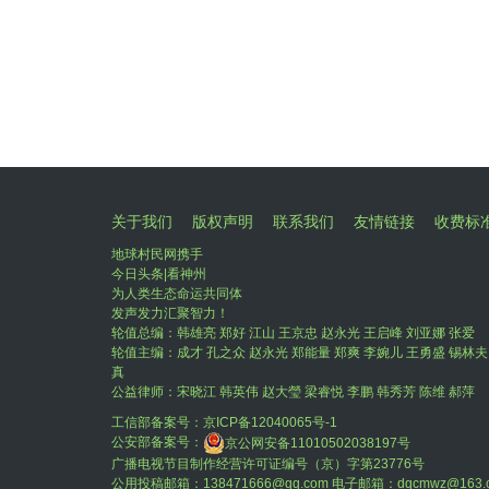
关于我们
版权声明
联系我们
友情链接
收费标
地球村民网携手
今日头条|看神州
为人类生态命运共同体
发声发力汇聚智力！
轮值总编：韩雄亮 郑好 江山 王京忠 赵永光 王启峰 刘亚娜 张爱
轮值主编：成才 孔之众 赵永光 郑能量 郑爽 李婉儿 王勇盛 锡林夫
真
公益律师：宋晓江 韩英伟 赵大瑩 梁睿悦 李鹏 韩秀芳 陈维 郝萍
工信部备案号：
京ICP备12040065号-1
公安部备案号：
京公网安备11010502038197号
广播电视节目制作经营许可证编号（京）字第23776号
公用投稿邮箱：138471666@qq.com 电子邮箱：dqcmwz@163.