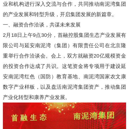
业和机构进行深入交流与合作，共同推动南泥湾集团
的产业发展和转型升级，开启集团发展的新篇章。
一、融资合作洽谈，共谋未来发展
2月18日上午9点30分，首融控股集团生态产业发展有
限公司与延安南泥湾（集团）有限责任公司在北京隆
重举行合作洽谈会。会上，双方就融资20亿规模资金
的投资合作达成了共识。这笔资金将专项用于建设延
安南泥湾红色（国防）教育基地、南泥湾国家农文康
数字产业样板，以及盘活南泥湾集团资产，推动集团
产业化转型和康养产业发展。