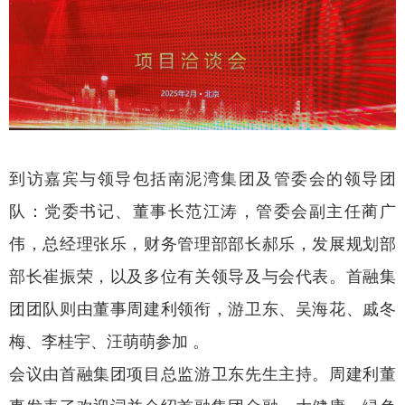
到访嘉宾与领导包括南泥湾集团及管委会的领导团
队：党委书记、董事长范江涛，管委会副主任蔺广
伟，总经理张乐，财务管理部部长郝乐，发展规划部
部长崔振荣，以及多位有关领导及与会代表。首融集
团团队则由董事周建利领衔，游卫东、吴海花、戚冬
梅、李桂宇、汪萌萌参加 。
会议由首融集团项目总监游卫东先生主持。周建利董