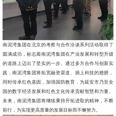
南泥湾集团在北京的考察与合作洽谈系列活动取得了
圆满成功，标志着南泥湾集团在产业发展和转型升级
的道路上迈出了坚实的一步。通过多方合作与创新实
践，南泥湾集团将拓宽融资渠道、插上科技的翅膀，
同时传承红色基因，加强国防教育，为延安市乃至全
国的数字经济发展和红色文化传承贡献智慧和力量。
未来，南泥湾集团将继续秉持开拓进取的精神，不断
前行，为实现更高质量的发展目标而不懈努力。